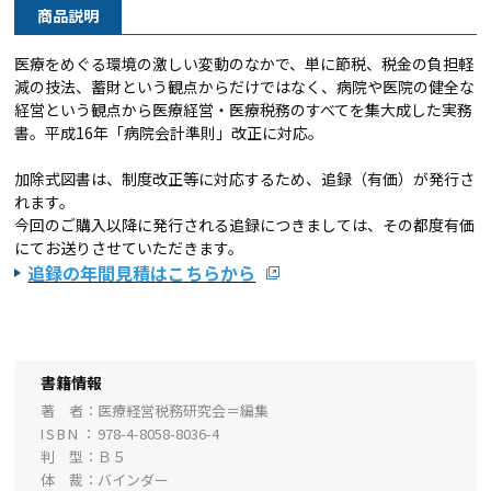
商品説明
医療をめぐる環境の激しい変動のなかで、単に節税、税金の負担軽
減の技法、蓄財という観点からだけではなく、病院や医院の健全な
経営という観点から医療経営・医療税務のすべてを集大成した実務
書。平成16年「病院会計準則」改正に対応。
加除式図書は、制度改正等に対応するため、追録（有価）
が発行さ
れます。
今回のご購入以降に発行される追録につきましては、
その都度有価
にてお送りさせていただきます。
追録の年間見積はこちらから
書籍情報
著 者
医療経営税務研究会＝編集
ISBN
978-4-8058-8036-4
判 型
Ｂ５
体 裁
バインダー