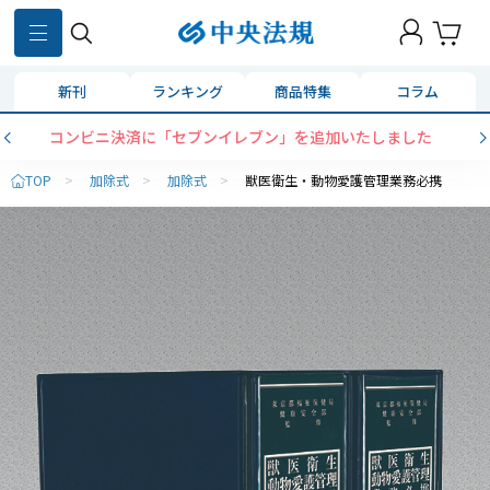
新刊
ランキング
商品特集
コラム
コンビニ決済に「セブンイレブン」を追加いたしました
TOP
>
加除式
>
加除式
>
獣医衛生・動物愛護管理業務必携