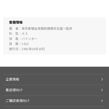
書籍情報
著 者
東京都福祉保健局健康安全室＝監修
判 型
Ａ５
体 裁
バインダー
頁 数
1422
発行日
1981年03月20日
企業情報
書店様向け
ご購読者様向け