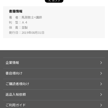
書籍情報
著 者
馬淵敦士=講師
判 型
Ａ４
体 裁
並製
発行日
2019年08月31日
企業情報
書店様向け
ご購読者様向け
返品入帖依頼
ご利用ガイド