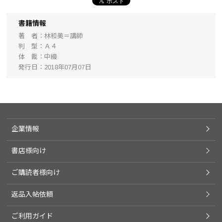
書籍情報
著 者
林和美＝講師
判 型
Ａ４
体 裁
中綴
発行日
2018年07月07日
企業情報
書店様向け
ご購読者様向け
返品入帖依頼
ご利用ガイド