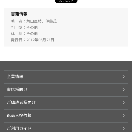
書籍情報
著 者
角田直枝、伊藤茂
判 型
その他
体 裁
その他
発行日
2012年06月23日
企業情報
書店様向け
ご購読者様向け
返品入帖依頼
ご利用ガイド