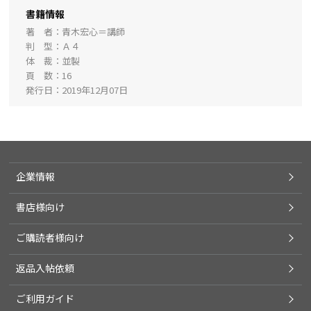
書籍情報
著 者
青木宏心＝講師
判 型
Ａ４
体 裁
並製
頁 数
16
発行日
2019年12月07日
企業情報
書店様向け
ご購読者様向け
返品入帖依頼
ご利用ガイド