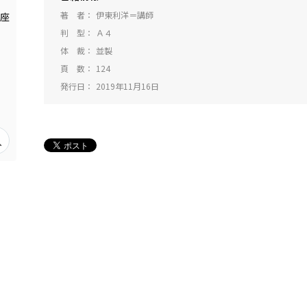
著 者
伊東利洋＝講師
判 型
Ａ４
体 裁
並製
頁 数
124
発行日
2019年11月16日