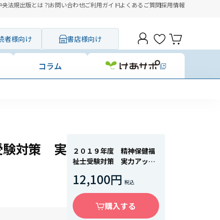
中央法規出版とは？
お問い合わせ
ご利用ガイド
よくあるご質問
採用情報
読者様向け
書店様向け
コラム
受験対策 実
２０１９年度 精神保健福
祉士受験対策 実力アップ
講座【専門科目編】
12,100円
購入する