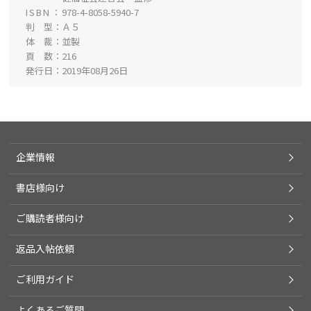
ISBN
978-4-8058-5940-7
判 型
Ａ５
体 裁
並製
頁 数
216
発行日
2019年08月26日
企業情報
書店様向け
ご購読者様向け
返品入帖依頼
ご利用ガイド
よくあるご質問