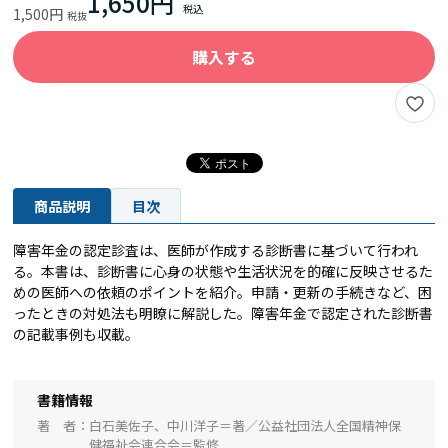
1,650円
1,500円
購入する
商品説明
目次
障害年金の認定診査は、医師が作成する診断書に基づいて行われ
る。本書は、診断書に心身の状態や生活状況を的確に反映させるた
めの医師への依頼のポイントを紹介。申請・更新の手続きなど、困
ったときの対処法も明瞭に解説した。障害年金で認定された診断書
の記載事例も収載。
書籍情報
著 者
白石美佐子、中川洋子＝著／公益社団法人全国精神保
健福祉会連合会＝監修