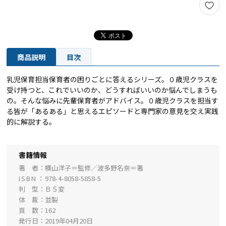
商品説明
目次
乳児保育担当保育者の困りごとに答えるシリーズ。０歳児クラスを
受け持つと、これでいいのか、どうすればいいのか悩んでしまうも
の。そんな悩みに先輩保育者がアドバイス。０歳児クラスを担当す
る皆が「あるある」と思えるエピソードと専門家の意見を交え実践
的に解説する。
書籍情報
著 者
横山洋子＝監修／波多野名奈＝著
ISBN
978-4-8058-5858-5
判 型
Ｂ５変
体 裁
並製
頁 数
162
発行日
2019年04月20日