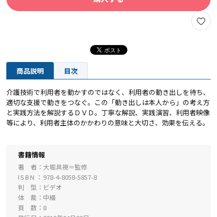
商品説明
目次
介護技術で利用者を動かすのではなく、利用者の動き出しを待ち、
適切な支援で動きをつなぐ。この「動き出しは本人から」の考え方
と実践方法を解説するＤＶＤ。丁寧な解説、実践演習、利用者映像
等により、利用者主体のかかわりの意味と大切さ、効果を伝える。
書籍情報
著 者
大堀具視＝監修
ISBN
978-4-8058-5857-8
判 型
ビデオ
体 裁
中綴
頁 数
8