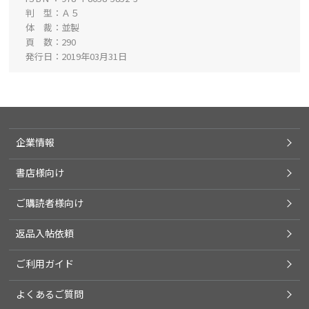
判 型
Ａ５
体 裁
並製
頁 数
290
発行日
2019年03月31日
企業情報
書店様向け
ご購読者様向け
返品入帖依頼
ご利用ガイド
よくあるご質問