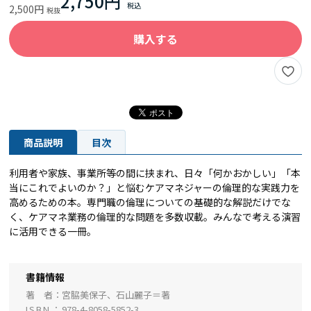
2,750円
2,500円
購入する
商品説明
目次
利用者や家族、事業所等の間に挟まれ、日々「何かおかしい」「本
当にこれでよいのか？」と悩むケアマネジャーの倫理的な実践力を
高めるための本。専門職の倫理についての基礎的な解説だけでな
く、ケアマネ業務の倫理的な問題を多数収載。みんなで考える演習
に活用できる一冊。
書籍情報
著 者
宮脇美保子、石山麗子＝著
ISBN
978-4-8058-5852-3