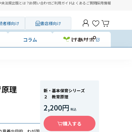
中央法規出版とは？
お問い合わせ
ご利用ガイド
よくあるご質問
採用情報
読者様向け
書店様向け
コラム
育原理
新・基本保育シリーズ
２ 教育原理
2,200円
購入する
の意義や目的、わが国