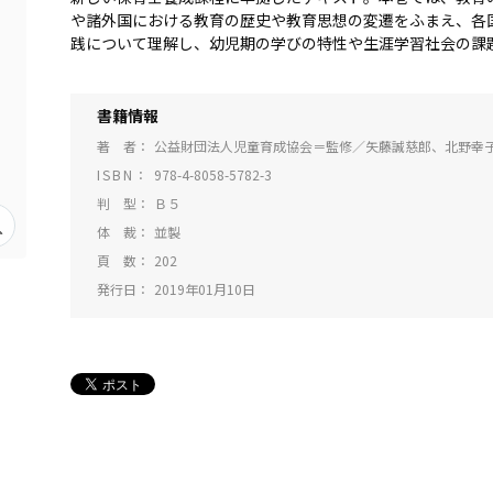
や諸外国における教育の歴史や教育思想の変遷をふまえ、各
践について理解し、幼児期の学びの特性や生涯学習社会の課
書籍情報
著 者
公益財団法人児童育成協会＝監修／矢藤誠慈郎、北野幸
ISBN
978-4-8058-5782-3
判 型
Ｂ５
体 裁
並製
頁 数
202
発行日
2019年01月10日