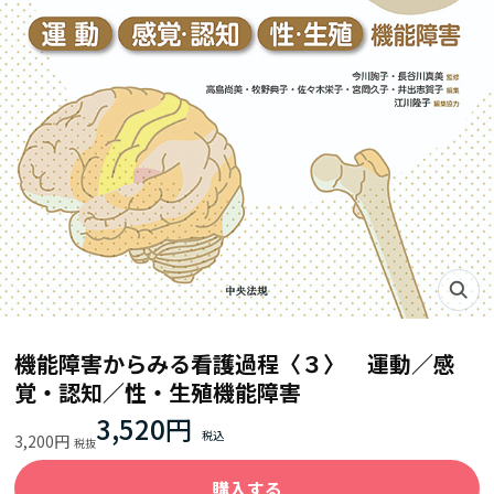
機能障害からみる看護過程〈３〉 運動／感
覚・認知／性・生殖機能障害
3,520円
3,200円
購入する