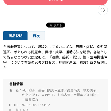
商品説明
目次
各機能障害について、総論としてメカニズム、原因・症状、病態関
連図、考えられる問題点、目標・成果、援助方法を明示。各論とし
て術後などの状況設定別に、「運動、感覚・認知、性・生殖機能障
害」について看護の思考プロセス、病態関連図、看護計画を解説し
た。
書籍情報
著 者
今川詢子、長谷川真美＝監修／高島尚美、牧野典子、
佐々木栄子、宮岡久子、井出志賀子＝編集／江川隆子
＝編集協力
ISBN
978-4-8058-5734-2
判 型
ＡＢ