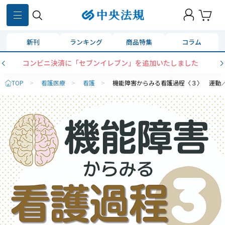
新刊
ランキング
商品特集
コラム
コンビニ決済に「セブンイレブン」を追加いたしました
TOP
>
看護医療
>
看護
>
機能障害からみる看護過程〈３〉 運動