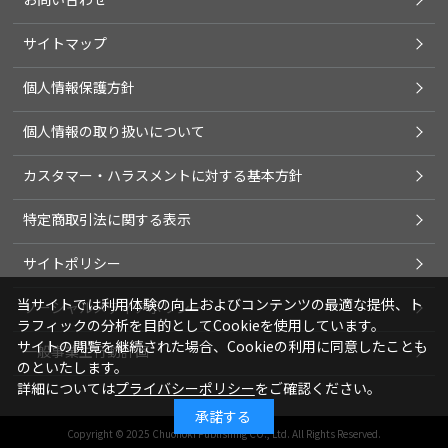
サイトマップ
個人情報保護方針
個人情報の取り扱いについて
カスタマー・ハラスメントに対する基本方針
特定商取引法に関する表示
サイトポリシー
当サイトでは利用体験の向上およびコンテンツの最適な提供、ト
ソーシャルメディアポリシー
ラフィックの分析を目的としてCookieを使用しています。
サイトの閲覧を継続された場合、Cookieの利用に同意したことも
一般事業主行動計画
のといたします。
詳細については
プライバシーポリシー
をご確認ください。
承諾する
Copyright © 2025 Chuohoki Publishing CO., Ltd. All Rights Reserved.