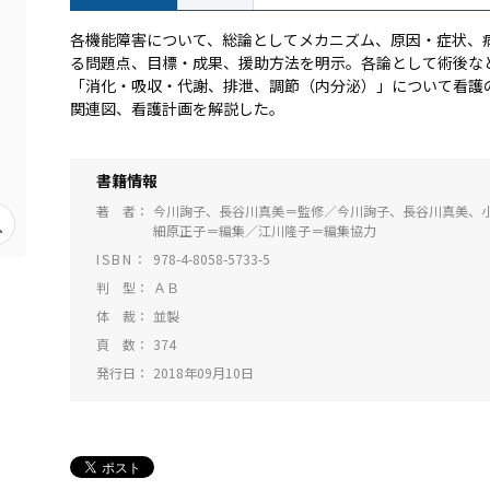
各機能障害について、総論としてメカニズム、原因・症状、
る問題点、目標・成果、援助方法を明示。各論として術後な
「消化・吸収・代謝、排泄、調節（内分泌）」について看護
関連図、看護計画を解説した。
書籍情報
著 者
今川詢子、長谷川真美＝監修／今川詢子、長谷川真美、
細原正子＝編集／江川隆子＝編集協力
ISBN
978-4-8058-5733-5
判 型
ＡＢ
体 裁
並製
頁 数
374
発行日
2018年09月10日