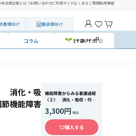
中央法規出版とは？
お問い合わせ
ご利用ガイド
よくあるご質問
採用情報
読者様向け
書店様向け
コラム
した
〉 消化・吸
機能障害からみる看護過程
〈２〉 消化・吸収・代謝
調節機能障害
／排泄（腎・膀胱）／調節
3,300円
機能障害
購入する