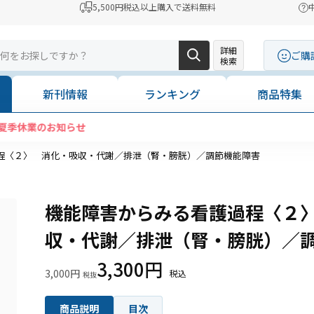
5,500円税込以上購入で送料無料
詳細
ご購
検索
新刊情報
ランキング
商品特集
コンビニ決済に「セブンイレブン」を追加いたしま
程〈２〉 消化・吸収・代謝／排泄（腎・膀胱）／調節機能障害
機能障害からみる看護過程〈２
収・代謝／排泄（腎・膀胱）／
3,300円
3,000円
商品説明
目次