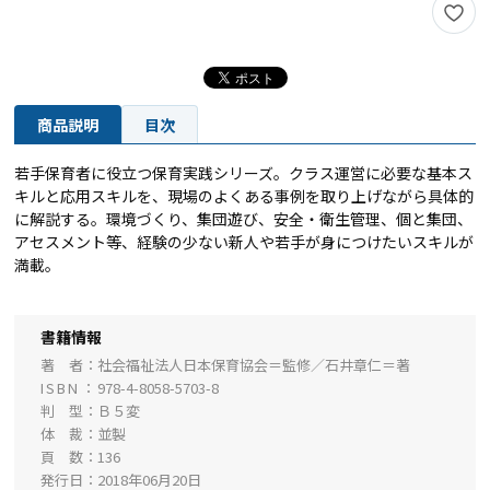
商品説明
目次
若手保育者に役立つ保育実践シリーズ。クラス運営に必要な基本ス
キルと応用スキルを、現場のよくある事例を取り上げながら具体的
に解説する。環境づくり、集団遊び、安全・衛生管理、個と集団、
アセスメント等、経験の少ない新人や若手が身につけたいスキルが
満載。
書籍情報
著 者
社会福祉法人日本保育協会＝監修／石井章仁＝著
ISBN
978-4-8058-5703-8
判 型
Ｂ５変
体 裁
並製
頁 数
136
発行日
2018年06月20日