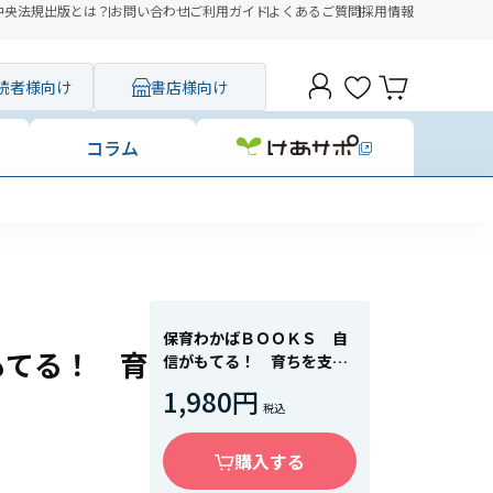
中央法規出版とは？
お問い合わせ
ご利用ガイド
よくあるご質問
採用情報
読者様向け
書店様向け
コラム
保育わかばＢＯＯＫＳ 自
もてる！ 育
信がもてる！ 育ちを支え
る食事の基本
1,980円
購入する