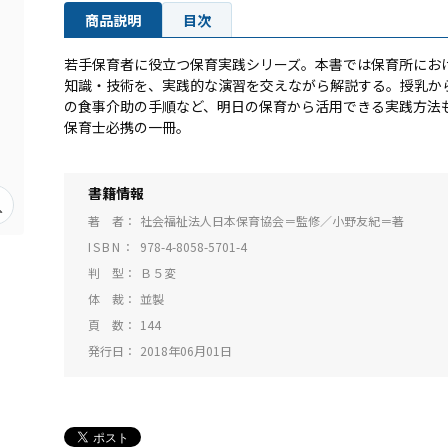
商品説明
目次
若手保育者に役立つ保育実践シリーズ。本書では保育所にお
知識・技術を、実践的な演習を交えながら解説する。授乳か
の食事介助の手順など、明日の保育から活用できる実践方法
保育士必携の一冊。
書籍情報
著 者
社会福祉法人日本保育協会＝監修／小野友紀＝著
ISBN
978-4-8058-5701-4
判 型
Ｂ５変
体 裁
並製
頁 数
144
発行日
2018年06月01日