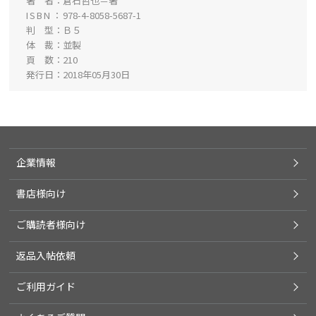
著 者
倉石哲也＝著
ISBN
978-4-8058-5687-1
判 型
Ｂ５
体 裁
並製
頁 数
210
発行日
2018年05月30日
企業情報
書店様向け
ご購読者様向け
返品入帖依頼
ご利用ガイド