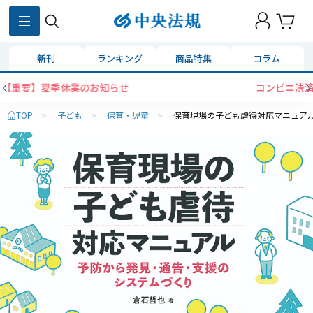
新刊
ランキング
商品特集
コラム
コンビニ決済に「セブンイレブン」を追加いたしまし
TOP
>
子ども
>
保育・児童
>
保育現場の子ども虐待対応マニュア