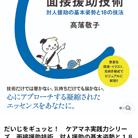
だいじをギュッと！ ケアマネ実践力シリー
ズ 面接援助技術 対人援助の基本姿勢と１８