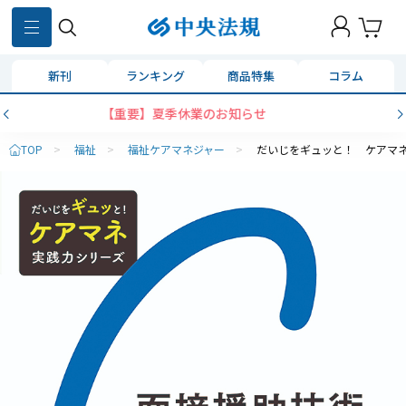
新刊
ランキング
商品特集
コラム
せ
コンビニ決済に「セブンイレブン」を追
TOP
>
福祉
>
福祉ケアマネジャー
>
だいじをギュッと！ ケアマ