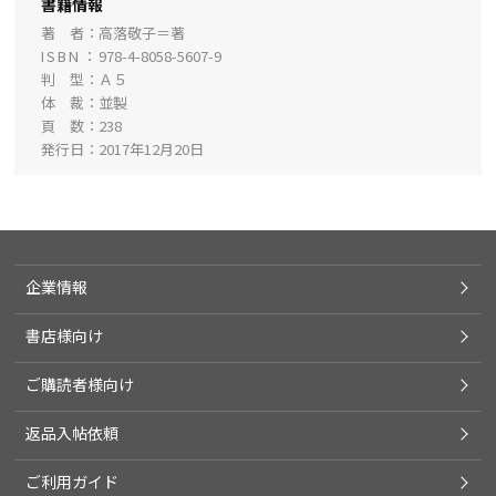
書籍情報
著 者
高落敬子＝著
ISBN
978-4-8058-5607-9
判 型
Ａ５
体 裁
並製
頁 数
238
発行日
2017年12月20日
企業情報
書店様向け
ご購読者様向け
返品入帖依頼
ご利用ガイド