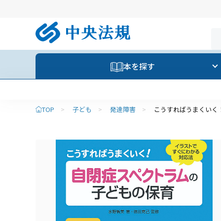
本を探す
【重要】夏季休業の
TOP
>
子ども
>
発達障害
>
こうすればうまくいく