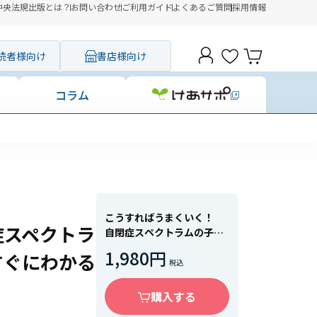
中央法規出版とは？
お問い合わせ
ご利用ガイド
よくあるご質問
採用情報
読者様向け
書店様向け
コラム
こうすればうまくいく！
症スペクトラ
自閉症スペクトラムの子ど
もの保育 イラストですぐ
1,980円
すぐにわかる
にわかる対応法
購入する