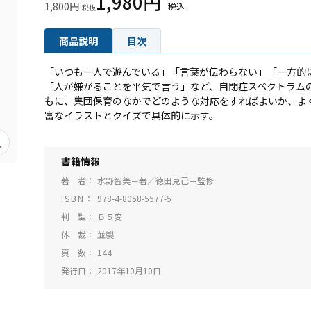
1,980円
1,800円
商品説明
目次
「いつも一人で遊んでいる」「言葉が伝わらない」「一方的
「人が嫌がることを平気で言う」など、自閉症スペクトラム
もに、集団保育のなかでどのような対応をすればよいか、よ
富なイラストとクイズで具体的に示す。
書籍情報
著 者
水野智美＝著／徳田克己＝監修
ISBN
978-4-8058-5577-5
判 型
Ｂ５変
体 裁
並製
頁 数
144
発行日
2017年10月10日