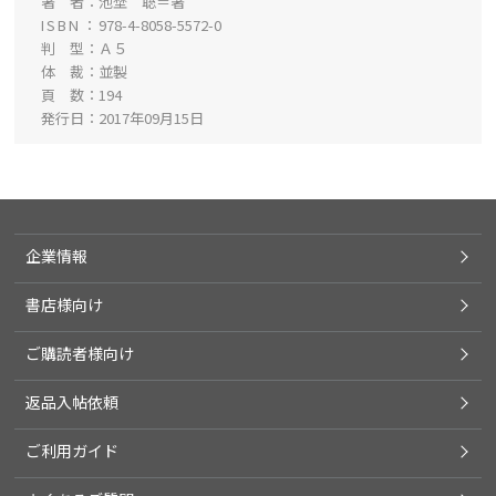
著 者
池埜 聡＝著
ISBN
978-4-8058-5572-0
判 型
Ａ５
体 裁
並製
頁 数
194
発行日
2017年09月15日
企業情報
書店様向け
ご購読者様向け
返品入帖依頼
ご利用ガイド