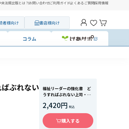
中央法規出版とは？
お問い合わせ
ご利用ガイド
よくあるご質問
採用情報
読者様向け
書店様向け
コラム
た
ればぶれない
福祉リーダーの強化書 ど
うすればぶれない上司・先
輩になれるか
2,420円
購入する