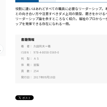
役割に違いはあれどすべての職員に必要なリーダーシップ。
との向き合い方や注意すべきダメ上司の類型、磨きをかける
リーダーシップ論を余すところなく紹介。福祉のプロから一
ップを発揮できる存在になれる一冊。
書籍情報
著 者
久田則夫＝著
ISBN
978-4-8058-5569-0
判 型
Ａ５
体 裁
並製
頁 数
254
発行日
2017年09月10日