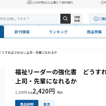
5,500円税込以上購入で送料無料
詳細
ご購
検索
新刊情報
ランキング
商品特集
コンビニ決済に「セブンイレブン」を追加いたしまし
どうすればぶれない上司・先輩になれるか
福祉リーダーの強化書 どうす
上司・先輩になれるか
2,420円
2,200円
商品説明
目次