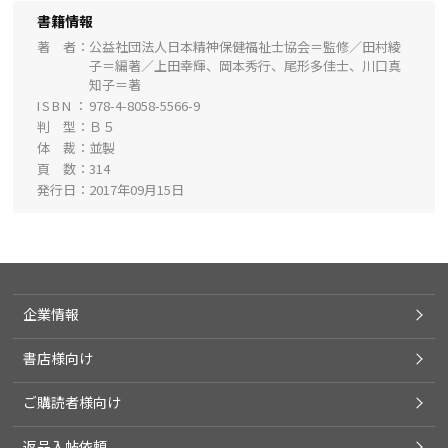
書籍情報
著 者
公益社団法人日本精神保健福祉士協会＝監修／田村綾
子＝編著／上田幸輝、岡本秀行、尾形多佳士、川口真
知子＝著
ISBN
978-4-8058-5566-9
判 型
Ｂ５
体 裁
並製
頁 数
314
発行日
2017年09月15日
企業情報
書店様向け
ご購読者様向け
返品入帖依頼