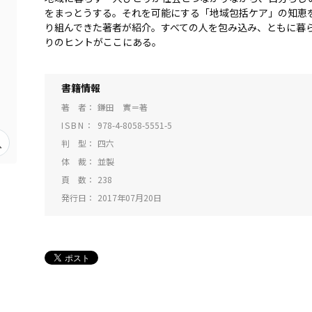
をまっとうする。それを可能にする「地域包括ケア」の知恵
り組んできた著者が紹介。すべての人を包み込み、ともに暮
りのヒントがここにある。
書籍情報
著 者
鎌田 實＝著
ISBN
978-4-8058-5551-5
判 型
四六
体 裁
並製
頁 数
238
発行日
2017年07月20日