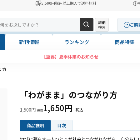
5,500円税込以上購入で送料無料
詳細
ご購
検索
新刊情報
ランキング
商品特集
【重要】夏季休業のお知らせ
り方
「わがまま」のつながり方
1,650円
1,500円
商品説明
目次
地域に暮らす一人ひとりが社会とつながりながら、自分らし