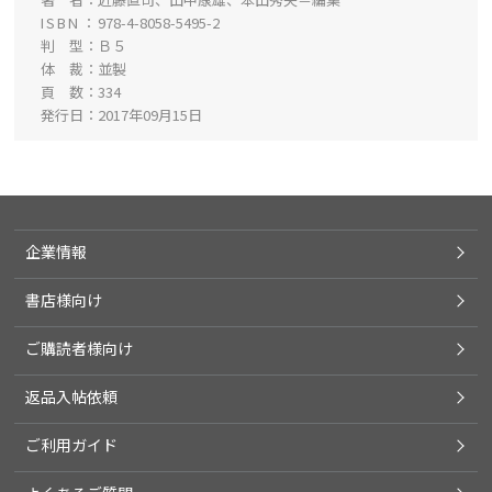
ISBN
978-4-8058-5495-2
判 型
Ｂ５
体 裁
並製
頁 数
334
発行日
2017年09月15日
企業情報
書店様向け
ご購読者様向け
返品入帖依頼
ご利用ガイド