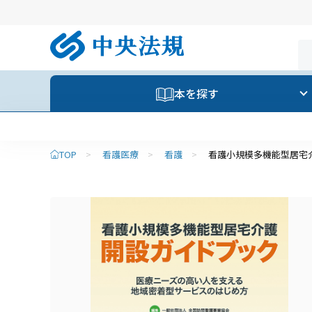
本を探す
TOP
>
看護医療
>
看護
>
看護小規模多機能型居宅