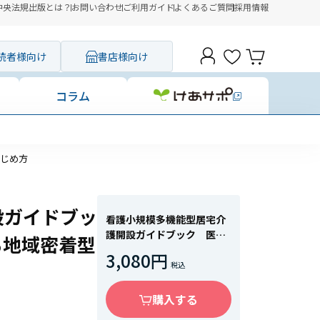
中央法規出版とは？
お問い合わせ
ご利用ガイド
よくあるご質問
採用情報
読者様向け
書店様向け
コラム
はじめ方
設ガイドブッ
看護小規模多機能型居宅介
護開設ガイドブック 医療
る地域密着型
ニーズの高い人を支える地
3,080円
域密着型サービスのはじめ
方
購入する