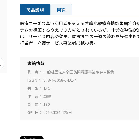
商品説明
目次
医療ニーズの高い利用者を支える看護小規模多機能型居宅介
テムを構築するうえでのカギとされているが、十分な整備が
は、サービス内容や効果、開設までの一連の流れを先進事例
担当者、介護サービス事業者必携の書。
書籍情報
著 者
一般社団法人全国訪問看護事業協会＝編集
ISBN
978-4-8058-5491-4
判 型
Ｂ５
体 裁
並製
頁 数
180
発行日
2017年04月25日