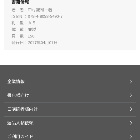
書籍情報
著 者
中村誠司＝著
ISBN
978-4-8058-5490-7
判 型
Ａ５
体 裁
並製
頁 数
156
発行日
2017年04月01日
企業情報
書店様向け
ご購読者様向け
返品入帖依頼
ご利用ガイド