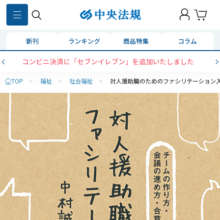
新刊
ランキング
商品特集
コラム
コンビニ決済に「セブンイレブン」を追加いたしました
TOP
>
福祉
>
社会福祉
>
対人援助職のためのファシリテーション