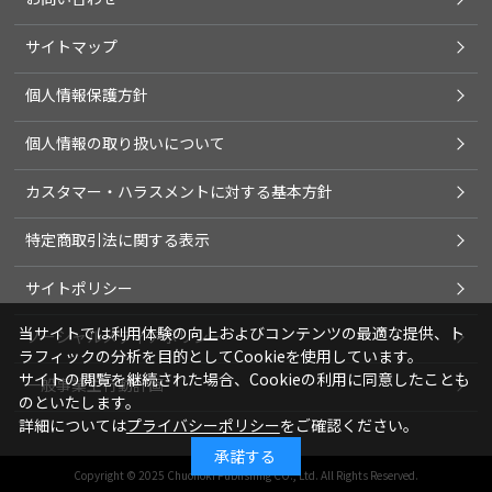
サイトマップ
個人情報保護方針
個人情報の取り扱いについて
カスタマー・ハラスメントに対する基本方針
特定商取引法に関する表示
サイトポリシー
当サイトでは利用体験の向上およびコンテンツの最適な提供、ト
ソーシャルメディアポリシー
ラフィックの分析を目的としてCookieを使用しています。
サイトの閲覧を継続された場合、Cookieの利用に同意したことも
一般事業主行動計画
のといたします。
詳細については
プライバシーポリシー
をご確認ください。
承諾する
Copyright © 2025 Chuohoki Publishing CO., Ltd. All Rights Reserved.