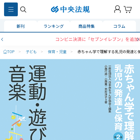
新刊
ランキング
商品特集
コラム
コンビニ決済に「セブンイレブン」を追加いたしました
TOP
>
子ども
>
保育・児童
>
赤ちゃん学で理解する乳児の発達と