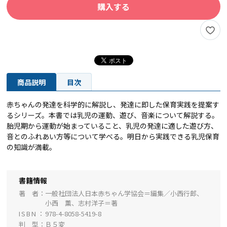
購入する
商品説明
目次
赤ちゃんの発達を科学的に解説し、発達に即した保育実践を提案す
るシリーズ。本書では乳児の運動、遊び、音楽について解説する。
胎児期から運動が始まっていること、乳児の発達に適した遊び方、
音とのふれあい方等について学べる。明日から実践できる乳児保育
の知識が満載。
書籍情報
著 者
一般社団法人日本赤ちゃん学協会＝編集／小西行郎、
小西 薫、志村洋子＝著
ISBN
978-4-8058-5419-8
判 型
Ｂ５変