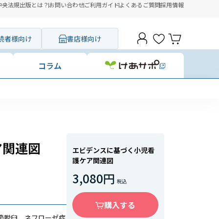
中央法規出版とは？
お問い合わせ
ご利用ガイド
よくあるご質問
採用情報
読者様向け
書店様向け
コラム
コンビニ決
ア関連図
エビデンスに基づく小児看
護ケア関連図
3,080円
購入する
節脱臼、ネフローゼ症