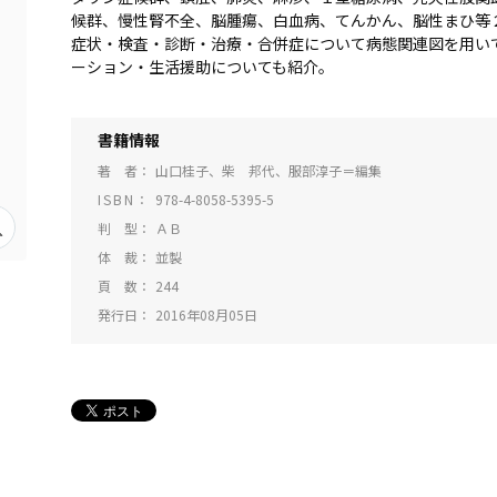
候群、慢性腎不全、脳腫瘍、白血病、てんかん、脳性まひ等
症状・検査・診断・治療・合併症について病態関連図を用い
ーション・生活援助についても紹介。
書籍情報
著 者
山口桂子、柴 邦代、服部淳子＝編集
ISBN
978-4-8058-5395-5
判 型
ＡＢ
体 裁
並製
頁 数
244
発行日
2016年08月05日