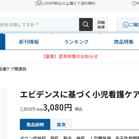
5,500円税込以上購入で送料無料
詳細
ご購
検索
新刊情報
ランキング
商品特集
看護ケア関連図
エビデンスに基づく小児看護ケ
3,080円
2,800円
商品説明
目次
ダウン症候群、鎖肛、肺炎、麻疹、１型糖尿病、先天性股関