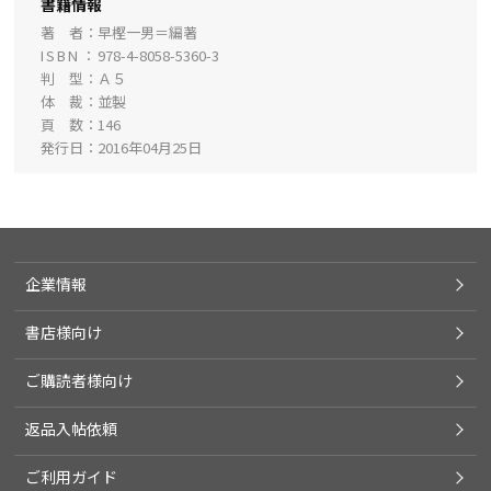
書籍情報
著 者
早樫一男＝編著
ISBN
978-4-8058-5360-3
判 型
Ａ５
体 裁
並製
頁 数
146
発行日
2016年04月25日
企業情報
書店様向け
ご購読者様向け
返品入帖依頼
ご利用ガイド