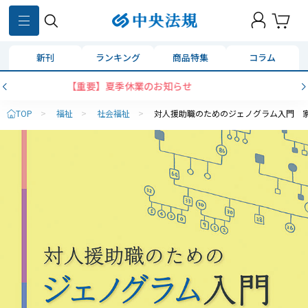
新刊
ランキング
商品特集
コラム
せ
コンビニ決済に「セブンイレブン」を追
TOP
>
福祉
>
社会福祉
>
対人援助職のためのジェノグラム入門 