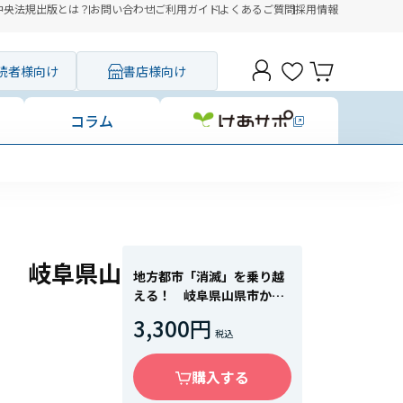
中央法規出版とは？
お問い合わせ
ご利用ガイド
よくあるご質問
採用情報
読者様向け
書店様向け
コラム
！ 岐阜県山
地方都市「消滅」を乗り越
える！ 岐阜県山県市から
の提言
3,300円
購入する