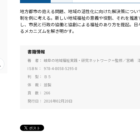
地方都市の抱える問題、地域の活性化に向けた解決策につい
制を例に考える。新しい地域福祉の意義や役割、それを推進
し、市民と行政の協働と協創による福祉のあり方を提起。日
るメカニズムを解き明かす。
書籍情報
著 者
岐阜の地域福祉実践・研究ネットワーク＝監修／宮嶋 
ISBN
978-4-8058-5295-8
判 型
Ｂ５
体 裁
並製
頁 数
266
発行日
2016年02月20日