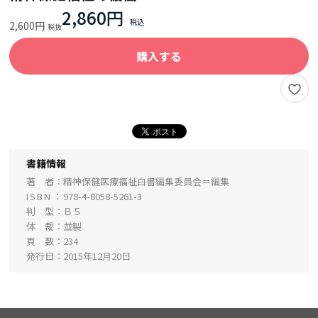
2,860円
2,600円
購入する
書籍情報
著 者
精神保健医療福祉白書編集委員会＝編集
ISBN
978-4-8058-5261-3
判 型
Ｂ５
体 裁
並製
頁 数
234
発行日
2015年12月20日