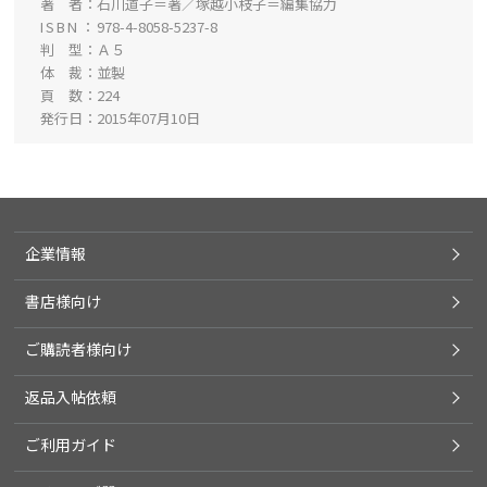
著 者
石川道子＝著／塚越小枝子＝編集協力
ISBN
978-4-8058-5237-8
判 型
Ａ５
体 裁
並製
頁 数
224
発行日
2015年07月10日
企業情報
書店様向け
ご購読者様向け
返品入帖依頼
ご利用ガイド