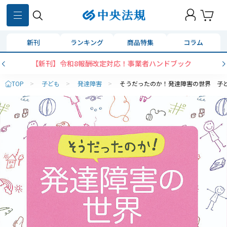
新刊
ランキング
商品特集
コラム
【新刊】令和8報酬改定対応！事業者ハンドブック
TOP
>
子ども
>
発達障害
>
そうだったのか！発達障害の世界 子