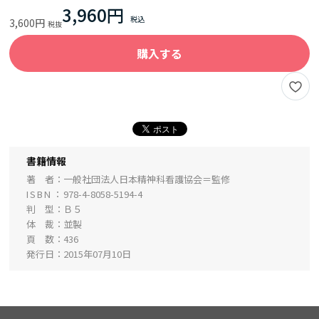
3,960円
3,600円
購入する
書籍情報
著 者
一般社団法人日本精神科看護協会＝監修
ISBN
978-4-8058-5194-4
判 型
Ｂ５
体 裁
並製
頁 数
436
発行日
2015年07月10日