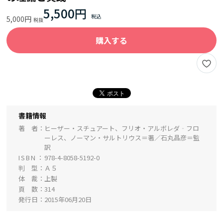
5,500円
5,000円
購入する
書籍情報
著 者
ヒーザー・スチュアート、フリオ・アルボレダ‐フロ
ーレス、ノーマン・サルトリウス＝著／石丸昌彦＝監
訳
ISBN
978-4-8058-5192-0
判 型
Ａ５
体 裁
上製
頁 数
314
発行日
2015年06月20日