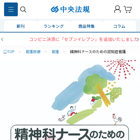
新刊
ランキング
商品特集
コラム
コンビニ決済に「セブンイレブン」を追加いたしました
TOP
>
看護医療
>
看護
>
精神科ナースのための認知症看護