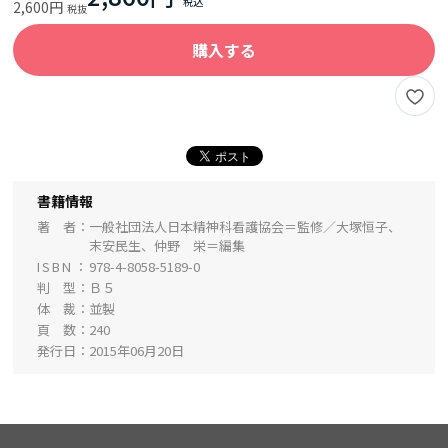
2,600円
購入する
書籍情報
著 者
一般社団法人日本精神科看護協会＝監修／大塚恒子、
末安民生、仲野 栄＝編集
ISBN
978-4-8058-5189-0
判 型
Ｂ５
体 裁
並製
頁 数
240
発行日
2015年06月20日