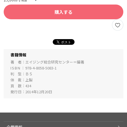
購入する
書籍情報
著 者
エイジング総合研究センター＝編著
ISBN
978-4-8058-5083-1
判 型
Ｂ５
体 裁
上製
頁 数
434
発行日
2014年12月20日