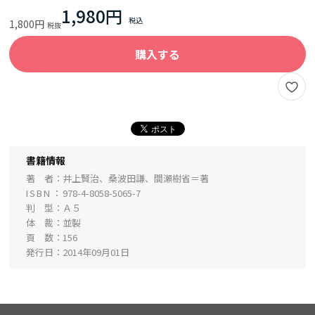
1,980円
1,800円
購入する
書籍情報
著 者
井上賢治、桑波田謙、間瀬樹省＝著
ISBN
978-4-8058-5065-7
判 型
Ａ５
体 裁
並製
頁 数
156
発行日
2014年09月01日