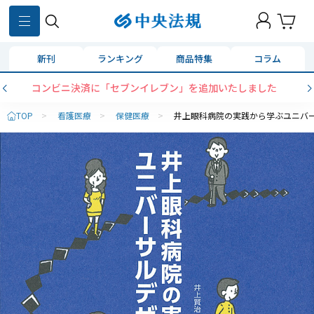
新刊
ランキング
商品特集
コラム
コンビニ決済に「セブンイレブン」を追加いたしました
TOP
>
看護医療
>
保健医療
>
井上眼科病院の実践から学ぶユニバ