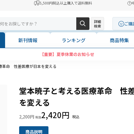
5,500円税込以上購入で送料無料
詳細
ご購
検索
新刊情報
ランキング
商品特集
【重要】夏季休業のお知らせ
療革命 性差医療が日本を変える
堂本暁子と考える医療革命 性
を変える
2,420円
2,200円
商品説明