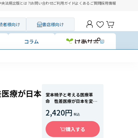
中央法規出版とは？
お問い合わせ
ご利用ガイド
よくあるご質問
採用情報
読者様向け
書店様向け
コラム
差医療が日本
堂本暁子と考える医療革
命 性差医療が日本を変え
る
2,420円
購入する