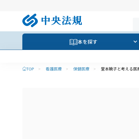
本を探す
TOP
>
看護医療
>
保健医療
>
堂本暁子と考える医