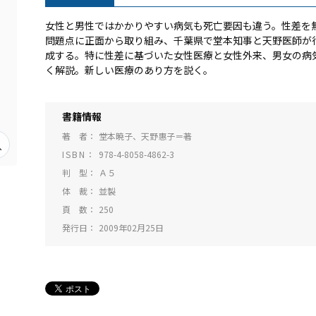
女性と男性ではかかりやすい病気も死亡要因も違う。性差を
問題点に正面から取り組み、千葉県で堂本知事と天野医師が
成する。特に性差に基づいた女性医療と女性外来、男女の病
く解説。新しい医療のあり方を説く。
書籍情報
著 者
堂本暁子、天野惠子＝著
ISBN
978-4-8058-4862-3
判 型
Ａ５
体 裁
並製
頁 数
250
発行日
2009年02月25日