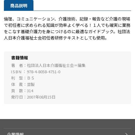
商品説明
倫理、コミュニケーション、介護技術、記録・報告など介護の現場
で初任者に求められる知識が効率よく学べる！１人でも確実に業務
をこなす基礎介護力を身につけるのに最適なガイドブック。社団法
人日本介護福祉士会初任者研修テキストとしても使用。
書籍情報
著 者
社団法人日本介護福祉士会＝編集
ISBN
978-4-8058-4751-0
判 型
Ｂ５
体 裁
並製
頁 数
314
発行日
2007年08月15日
企業情報