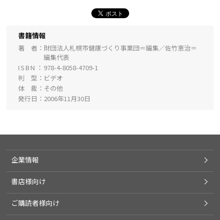
書籍情報
著 者
財団法人札幌市健康づくり事業団＝編集／佐竹恵治＝
編集代表
ISBN
978-4-8058-4709-1
判 型
ビデオ
体 裁
その他
発行日
2006年11月30日
企業情報
書店様向け
ご購読者様向け