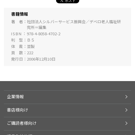
書籍情報
著 者
社団法人シルバーサービス振興会／デベロ老人福祉研
究所＝編集
ISBN
978-4-8058-4702-2
判 型
Ｂ５
体 裁
並製
頁 数
222
発行日
2006年12月10日
企業情報
書店様向け
ご購読者様向け