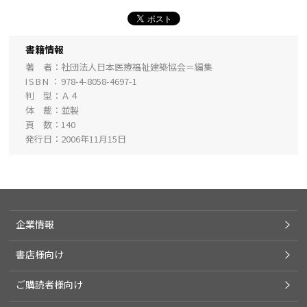
書籍情報
著 者
社団法人日本医療福祉建築協会＝編集
ISBN
978-4-8058-4697-1
判 型
Ａ４
体 裁
並製
頁 数
140
発行日
2006年11月15日
企業情報
書店様向け
ご購読者様向け