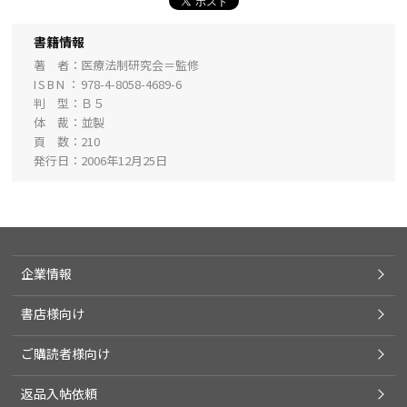
書籍情報
著 者
医療法制研究会＝監修
ISBN
978-4-8058-4689-6
判 型
Ｂ５
体 裁
並製
頁 数
210
発行日
2006年12月25日
企業情報
書店様向け
ご購読者様向け
返品入帖依頼