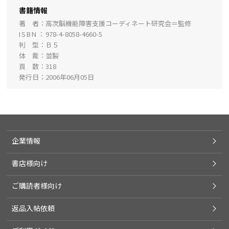
書籍情報
著 者
高次脳機能障害支援コーディネート研究会＝監修
ISBN
978-4-8058-4660-5
判 型
Ｂ５
体 裁
並製
頁 数
318
発行日
2006年06月05日
企業情報
書店様向け
ご購読者様向け
返品入帖依頼