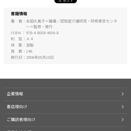
書籍情報
著 者
永田久美子＝編著／認知症介護研究・研修東京センタ
ー＝監修・発行
ISBN
978-4-8058-4656-8
判 型
Ａ４
体 裁
並製
頁 数
146
発行日
2006年05月10日
企業情報
書店様向け
ご購読者様向け