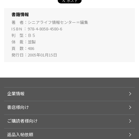
書籍情報
著 者
シニアライフ情報センター＝編集
ISBN
978-4-8058-4580-6
判 型
Ｂ５
体 裁
並製
頁 数
486
発行日
2005年01月15日
企業情報
書店様向け
ご購読者様向け
返品入帖依頼