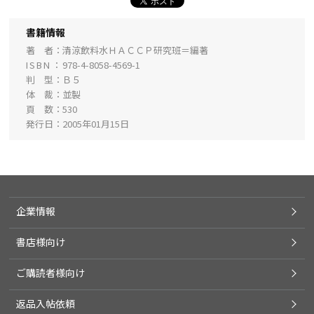
書籍情報
著 者
清涼飲料水ＨＡＣＣＰ研究班＝編著
ISBN
978-4-8058-4569-1
判 型
Ｂ５
体 裁
並製
頁 数
530
発行日
2005年01月15日
企業情報
書店様向け
ご購読者様向け
返品入帖依頼