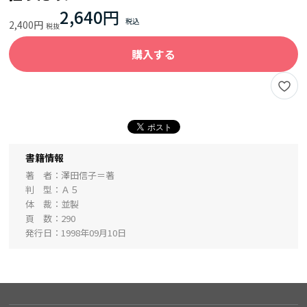
2,640円
2,400円
購入する
書籍情報
著 者
澤田信子＝著
判 型
Ａ５
体 裁
並製
頁 数
290
発行日
1998年09月10日