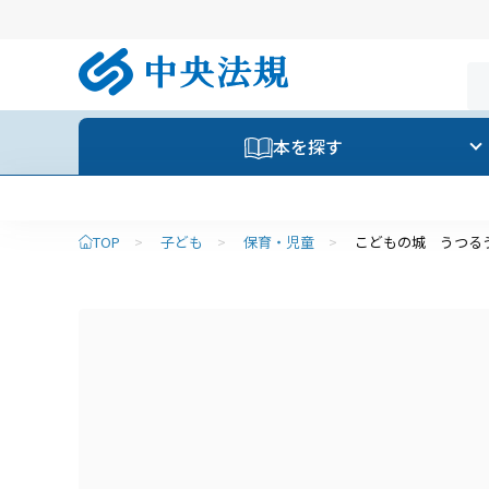
本を探す
TOP
>
子ども
>
保育・児童
>
こどもの城 うつる