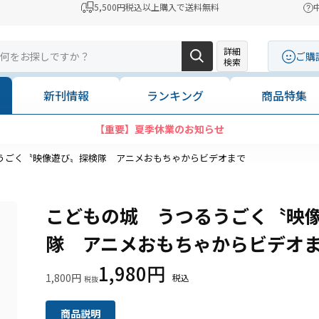
5,500円税込以上購入で送料無料
詳細
ご購
検索
新刊情報
ランキング
商品特集
【重要】夏季休業のお知らせ
うごく〝映像遊び〟探検隊 アニメおもちゃからビデオまで
こどもの城 うつるうごく〝映
隊 アニメおもちゃからビデオ
1,980円
1,800円
商品説明