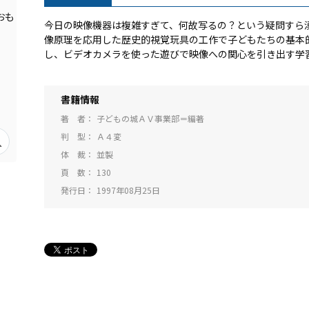
今日の映像機器は複雑すぎて、何故写るの？という疑問すら
像原理を応用した歴史的視覚玩具の工作で子どもたちの基本
し、ビデオカメラを使った遊びで映像への関心を引き出す学
書籍情報
著 者
子どもの城ＡＶ事業部＝編著
判 型
Ａ４変
体 裁
並製
頁 数
130
発行日
1997年08月25日