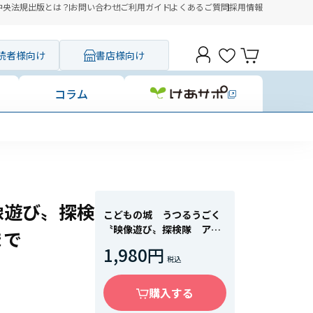
中央法規出版とは？
お問い合わせ
ご利用ガイド
よくあるご質問
採用情報
読者様向け
書店様向け
コラム
像遊び〟探検
こどもの城 うつるうごく
〝映像遊び〟探検隊 アニ
まで
メおもちゃからビデオまで
1,980円
購入する