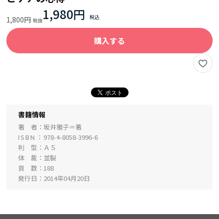
1,980円
1,800円
購入する
書籍情報
著 者
坂井雅子＝著
ISBN
978-4-8058-3996-6
判 型
Ａ５
体 裁
並製
頁 数
188
発行日
2014年04月20日