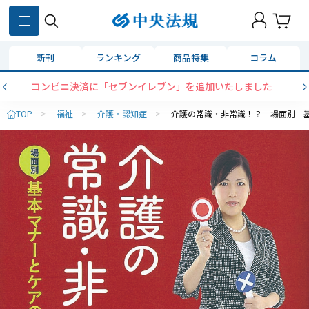
新刊
ランキング
商品特集
コラム
コンビニ決済に「セブンイレブン」を追加いたしました
TOP
>
福祉
>
介護・認知症
>
介護の常識・非常識！？ 場面別 